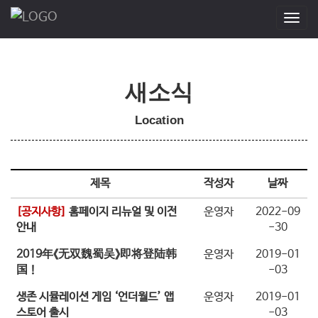
Parse error: syntax error, unexpected '[' in /host/home1/coolbd722/ht
T
ml/bbs/bbs/index.php(9) : eval()'d code on line 27
o
g
g
l
새소식
e
n
a
Location
v
i
g
a
제목
작성자
날짜
t
i
[공지사항]
홈페이지 리뉴얼 및 이전
운영자
2022-09
o
안내
-30
n
2019年《无双魏蜀吴》即将登陆韩
운영자
2019-01
国！
-03
생존 시뮬레이션 게임 ‘언더월드’ 앱
운영자
2019-01
스토어 출시
-03