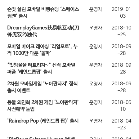
손맛 살린 모바일 비행슈팅 ‘스페이스
운영자
2019-01
윙맨’ 출시
-03
DreamplayGames获易帆互动《刀
운영자
2018-10
锋无双2》独代
-25
모바일 바이크 레이싱 ‘리얼모토’, 누
운영자
2018-09
적 1000만 다운 ‘돌파’
-28
“빗방울을 터트리자~” 신작 모바일
운영자
2018-09
퍼즐 ‘레인드롭팝’ 출시
-28
2차원 모바일게임 ‘노아판타지’ 정식
운영자
2018-09
출시 이벤트
-28
동물 의인화 2차원 게임 ‘노아판타지’
운영자
2018-05
사전예약 돌입
-10
'Raindrop Pop (레인드롭 팝)' 출시
운영자
2018-04
-23