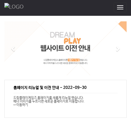
T
o
g
g
l
e
n
a
v
i
g
a
t
i
홈페이지 리뉴얼 및 이전 안내
-
2022-09-30
o
n
드림플레이게임즈 홈페이지를 새롭게 리뉴얼 했습니다.
배너 이미지를 누르시면 새로운 홈페이지로 이동합니다.
☞이동하기