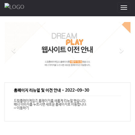
T
o
g
g
l
e
n
a
v
i
g
a
t
i
홈페이지 리뉴얼 및 이전 안내
-
2022-09-30
o
n
드림플레이게임즈 홈페이지를 새롭게 리뉴얼 했습니다.
배너 이미지를 누르시면 새로운 홈페이지로 이동합니다.
☞이동하기