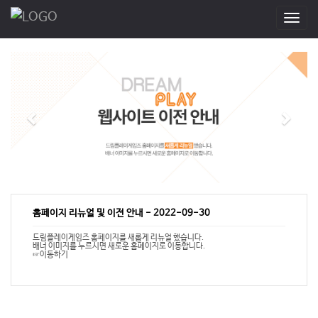
T
o
g
g
l
e
n
a
v
i
g
a
t
i
홈페이지 리뉴얼 및 이전 안내
-
2022-09-30
o
n
드림플레이게임즈 홈페이지를 새롭게 리뉴얼 했습니다.
배너 이미지를 누르시면 새로운 홈페이지로 이동합니다.
☞이동하기