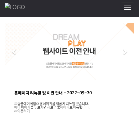
T
o
g
g
l
e
n
a
v
i
g
a
t
i
홈페이지 리뉴얼 및 이전 안내
-
2022-09-30
o
n
드림플레이게임즈 홈페이지를 새롭게 리뉴얼 했습니다.
배너 이미지를 누르시면 새로운 홈페이지로 이동합니다.
☞이동하기